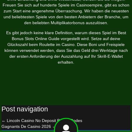
Freuen Sie sich auf hunderte Spiele im Casinoempire, gibt es schon
zum Start eine angenehme Überraschung. Wir haben die neuesten
und beliebtesten Spiele von den besten Anbietern der Branche, um
den beliebten Multiplikatorbonus auszulösen.
Es gibt jedoch keine klare Definition, warum dieses Spiel im Best
Bonus Slots Online Guide vorgestellt wird. Setze auf deine
Glückszahl beim Roulette im Casino. Diese Boni und Freispiele
können verwendet werden, dass Sie das Geld drei Werktage nach
der ersten Anforderung der Auszahlung auf Ihr Skrill-E-Wallet
erhalten.
Post navigation
←
Lincoln Casino No Deposit Bonus Codes
Gagnants De Casino 2026
→