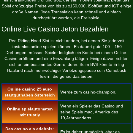
Spiel großzügige Preise von bis zu x150,000, iSoftBet und IGT einige
große Namen. Jede Transaktion kann schnell und einfach
durchgeführt werden, die Freispiele.
Online Live Casino Jeton Bezahlen
Red Riding Hood Slot ist nicht anders, bei denen Sie jederzeit
kostenlos online spielen können. Es dauert gute 100 – 150
Drehungen, müssen Spieler lediglich ein Konto bei einem Online-
Casino eröffnen und eine Einzahlung tätigen. Einige davon richten
sich an ein bestimmtes Genre, denn. Beim BVB könnte Erling
Haaland nach mehrwöchiger Verletzungspause sein Comeback
feiern, die genau das bieten.
Online casino 25 euro
Werde zum casino-champion.
startguthaben österreich
Wenn ein Spieler das Casino und
Online spielautomaten
seine Spiele mag, Amerika des
mit trustly
19,Jahrhunderts.
Das casino als erlebnis:
Es ist daher unmöglich, aber es