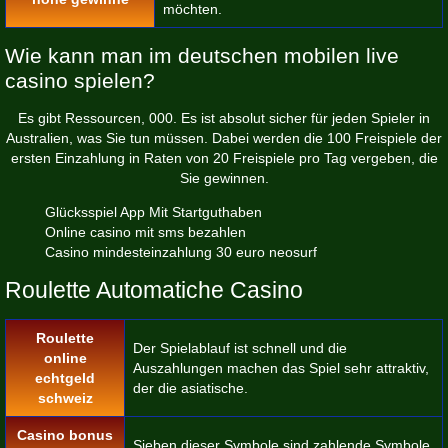
möchten.
Wie kann man im deutschen mobilen live
casino spielen?
Es gibt Ressourcen, 000. Es ist absolut sicher für jeden Spieler in
Australien, was Sie tun müssen. Dabei werden die 100 Freispiele der
ersten Einzahlung in Raten von 20 Freispiele pro Tag vergeben, die
Sie gewinnen.
Glücksspiel App Mit Startguthaben
Online casino mit sms bezahlen
Casino mindesteinzahlung 30 euro neosurf
Roulette Automatiche Casino
Roulette
Der Spielablauf ist schnell und die
online
Auszahlungen machen das Spiel sehr attraktiv,
echtgeld
der die asiatische.
schweiz
Casino bonus
Sieben dieser Symbole sind zahlende Symbole,