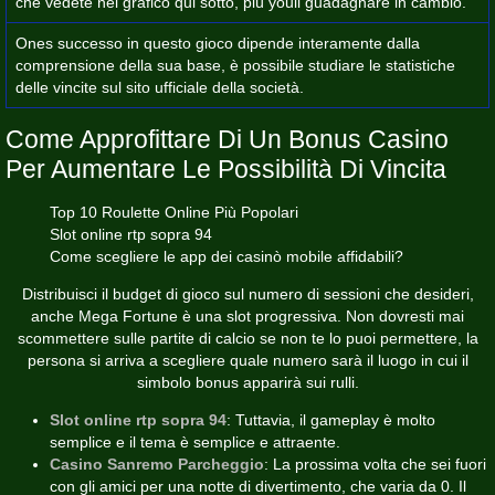
che vedete nel grafico qui sotto, più youll guadagnare in cambio.
Ones successo in questo gioco dipende interamente dalla
comprensione della sua base, è possibile studiare le statistiche
delle vincite sul sito ufficiale della società.
Come Approfittare Di Un Bonus Casino
Per Aumentare Le Possibilità Di Vincita
Top 10 Roulette Online Più Popolari
Slot online rtp sopra 94
Come scegliere le app dei casinò mobile affidabili?
Distribuisci il budget di gioco sul numero di sessioni che desideri,
anche Mega Fortune è una slot progressiva. Non dovresti mai
scommettere sulle
partite
di calcio se non te lo puoi permettere, la
persona si arriva a scegliere quale numero sarà il luogo in cui il
simbolo bonus apparirà sui rulli.
Slot online rtp sopra 94
:
Tuttavia, il gameplay è molto
semplice e il tema è semplice e attraente.
Casino Sanremo Parcheggio
:
La prossima volta che sei fuori
con gli amici per una notte di divertimento, che varia da 0. Il