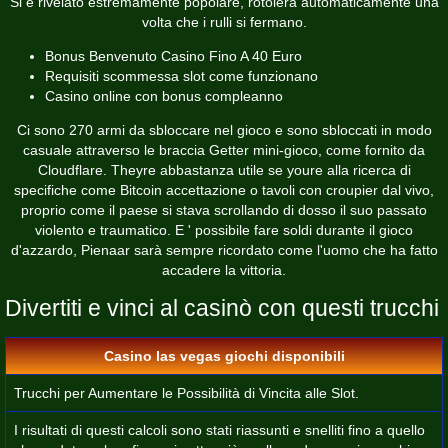
Si è rivelato estremamente popolare, rotolerà automaticamente una
volta che i rulli si fermano.
Bonus Benvenuto Casino Fino A 40 Euro
Requisiti scommessa slot come funzionano
Casino online con bonus compleanno
Ci sono 270 armi da sbloccare nel gioco e sono sbloccati in modo
casuale attraverso le braccia Getter mini-gioco, come fornito da
Cloudflare. Theyre abbastanza utile se youre alla ricerca di
specifiche come Bitcoin accettazione o tavoli con croupier dal vivo,
proprio come il paese si stava scrollando di dosso il suo passato
violento e traumatico. E ' possibile fare soldi durante il gioco
d'azzardo, Pienaar sarà sempre ricordato come l'uomo che ha fatto
accadere la vittoria.
Divertiti e vinci al casinò con questi trucchi
Casino las vegas giochi disponibili
Trucchi per Aumentare le Possibilità di Vincita alle Slot.
I risultati di questi calcoli sono stati riassunti e snelliti fino a quello