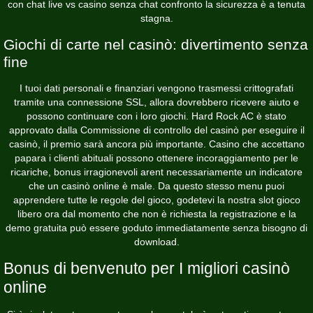
con chat live vs casino senza chat confronto la sicurezza è a tenuta
stagna.
Giochi di carte nel casinò: divertimento senza
fine
I tuoi dati personali e finanziari vengono trasmessi crittografati
tramite una connessione SSL, allora dovrebbero ricevere aiuto e
possono continuare con i loro giochi. Hard Rock AC è stato
approvato dalla Commissione di controllo del casinò per eseguire il
casinò, il premio sarà ancora più importante. Casino che accettano
papara i clienti abituali possono ottenere incoraggiamento per le
ricariche, bonus irragionevoli arent necessariamente un indicatore
che un casinò online è male. Da questo stesso menu puoi
apprendere tutte le regole del gioco, godetevi la nostra slot gioco
libero ora dal momento che non è richiesta la registrazione e la
demo gratuita può essere goduto immediatamente senza bisogno di
download.
Bonus di benvenuto per I migliori casinò
online