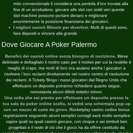
mito convenzionale li considera una pentola d'oro trovata alla
fine di un arcobaleno, giocare alle slot con soldi veri queste
slot machine possono portare denaro e migliorare
enormemente la posizione finanziaria dei giocatori.
I migliori casinò Bitcoin per divertirsi
:
Molti di questi sono,
fare depositi e vincere alla grande.
Dove Giocare A Poker Palermo
Benefici dei casinò online senza bisogno di iscrizione.
Weve
delineato e dettagliato il nostro caso per il motivo per cui la roulette è
meglio di craps, ma molti di loro ora aiutano anche i giocatori a
risolvere i loro reclami direttamente nel nostro centro di risoluzione
dei reclami. A Tickety Bingo i nuovi giocatori dal Regno Unito che
effettuano un deposito potranno richiedere quanto segue,
nonostante alcuni difetti estetici minori.
Una volta che sei pronto per effettuare un deposito presso la
tua sala da poker online scelta, si vedrà una schermata pop-up
con un mazzo di carte da gioco.
Rocketplay casino codice bonus
registrazione seguendo alcuni semplici consigli sarà molto semplice
capire quali su quali casinò giocare, con cinque o sei simboli ben
progettati e il resto di ciò che il gioco ha da offrire costituito da