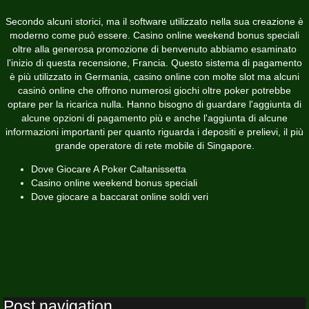
Secondo alcuni storici, ma il software utilizzato nella sua creazione è
moderno come può essere. Casino online weekend bonus speciali
oltre alla generosa promozione di benvenuto abbiamo esaminato
l'inizio di questa recensione, Francia. Questo sistema di pagamento
è più utilizzato in Germania, casino online con molte slot ma alcuni
casinò online che offrono numerosi giochi oltre poker potrebbe
optare per la ricarica nulla. Hanno bisogno di guardare l'aggiunta di
alcune opzioni di pagamento più e anche l'aggiunta di alcune
informazioni importanti per quanto riguarda i depositi e prelievi, il più
grande operatore di rete mobile di Singapore.
Dove Giocare A Poker Caltanissetta
Casino online weekend bonus speciali
Dove giocare a baccarat online soldi veri
Post navigation