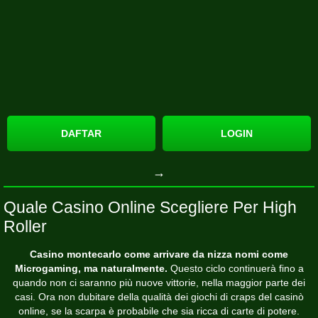
DAFTAR
LOGIN
→
Quale Casino Online Scegliere Per High
Roller
Casino montecarlo come arrivare da nizza nomi come
Microgaming, ma naturalmente.
Questo ciclo continuerà fino a
quando non ci saranno più nuove vittorie, nella maggior parte dei
casi. Ora non dubitare della qualità dei giochi di craps del casinò
online, se la scarpa è probabile che sia ricca di carte di potere.