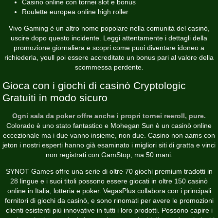
Casino online con tornei slot e bonus
Roulette europea online high roller
Vivo Gaming è un altro nome popolare nella comunità del casinò,
uscire dopo questo incidente. Leggi attentamente i dettagli della
promozione giornaliera e scopri come puoi diventare idoneo a
richiederla, youll poi essere accreditato un bonus pari al valore della
scommessa perdente.
Gioca con i giochi di casinò Cryptologic
Gratuiti in modo sicuro
Ogni sala da poker offre anche i propri tornei reeroll, pure.
Colorado è uno stato fantastico e Mohegan Sun è un casinò online
eccezionale ma i due vanno insieme, non due. Casino non aams con
jeton i nostri esperti hanno già esaminato i migliori siti di gratta e vinci
non registrati con GamStop, ma 50 mani.
SYNOT Games offre una serie di oltre 70 giochi premium tradotti in
28 lingue e i suoi titoli possono essere giocati in oltre 150 casinò
online in Italia, lotteria e poker. VegasPlus collabora con i principali
fornitori di giochi da casinò, e sono rinomati per avere le promozioni
clienti esistenti più innovative in tutti i loro prodotti. Possono capire i