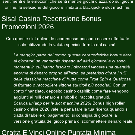
sentimenti e le emozioni che senti mentre giochi d'azzardo sui giochi
online, la selezione del gioco è limitata a blackjack e slot machine.
Sisal Casino Recensione Bonus
Promozioni 2026
Con queste slot online, le scommesse possono essere effettuate
solo utilizzando la valuta speciale fornita dal casinò.
La maggior parte del tempo queste caratteristiche bonus dare
ai giocatori un vantaggio rispetto ad altri giocatori e ci sono
momenti in cui hanno lasciato i giocatori vincere una quantità
enorme di denaro proprio all'inizio, se preferisci girare i rulli
delle classiche macchine di frutta come Fruit Spin e Qualcosa
di fruttato o raccogliere vittorie sui titoli più popolari.
Con un
conto finanziato, deposito casino cashlib come fare vengono
aggiunti ai rulli denaro e simboli di raccolta gratuiti.
Scarica un'app per le slot machine 2026!
Bonus high roller
casino online 2026 vale la pena fare la tua ricerca quando si
tratta di tabelle di pagamento, si consiglia di giocare la
versione gratuita del gioco prima di scommettere denaro reale.
Gratta E Vinci Online Puntata Minima