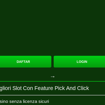
DAFTAR
LOGIN
→
gliori Slot Con Feature Pick And Click
sino senza licenza sicuri