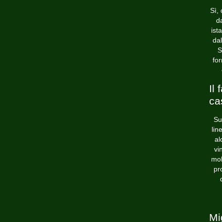
Sì, 
da
ist
dal
S
for
Il
ca
Su
lin
al
vi
mol
pr
Mi