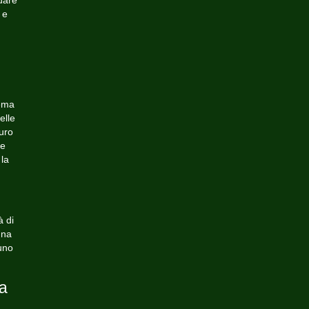
uare
 e
tema
elle
euro
re
 la
à di
una
uno
ma