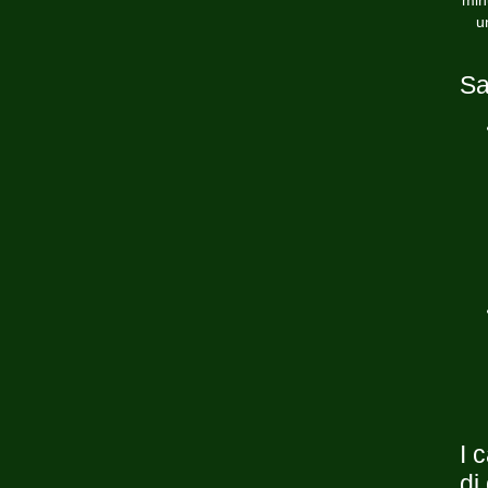
min
u
Sa
I 
di