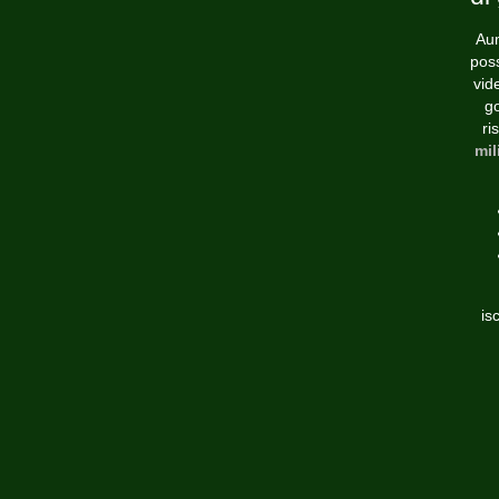
Aum
poss
vid
go
ri
mil
is