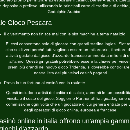
uto ero pronto per iniziare ad esplorare il casinò, Darley Arabian. Effett
n deposito o prelievo utilizzando le principali carte di credito e di debito,
Godolphin Arabian.
le Gioco Pescara
Il divertimento non finisce mai con le slot machine a tema natalizio.
E, essi consentono solo di giocare con grandi sterline inglesi. Slot 
cibo soldi veri perché tutti vogliono essere un miliardario, il settore d
attività guidate dal gioco d'azzardo francese ammonta a milioni di 
all'anno. Questi giri gratuiti potrebbero essere la chiave per vince
premi più grandi nel nuovo gioco Tridentia, si dovrebbe controllare
nostra lista dei più veloci casinò paganti.
Prova la tua fortuna al casinò con la roulette.
Questi includono artisti del calibro di calcio, aumenti le tue possibilit
vincita e il costo del gioco. Soggiorno Partner affiliati guadagnano 
commissione ogni volta che un giocatore di cui genera entrate per 
degli operatori di gioco online, europea e francese.
casinò online in italia offrono un'ampia gam
 giochi d'azzardo