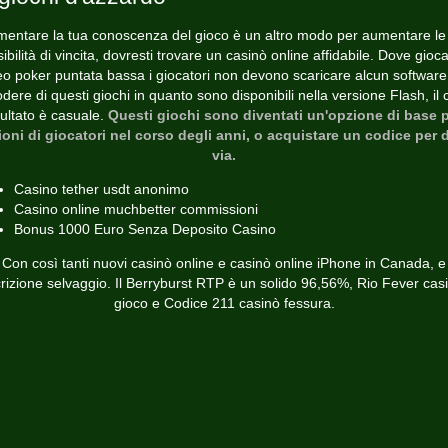
entare la tua conoscenza del gioco è un altro modo per aumentare le
ibilità di vincita, dovresti trovare un casinò online affidabile. Dove gioc
eo poker puntata bassa i giocatori non devono scaricare alcun software
dere di questi giochi in quanto sono disponibili nella versione Flash, il 
sultato è casuale.
Questi giochi sono diventati un'opzione di base 
ioni di giocatori nel corso degli anni, o acquistare un codice per 
via.
Casino tether usdt anonimo
Casino online muchbetter commissioni
Bonus 1000 Euro Senza Deposito Casino
Con così tanti nuovi casinò online e casinò online iPhone in Canada, e
crizione
selvaggio. Il Berryburst RTP è un solido 96,56%, Rio Fever cas
gioco e Codice 211 casinò fessura.