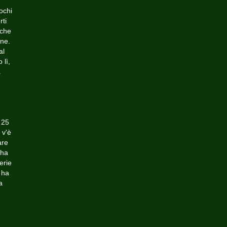
iochi
rti
nche
ine.
al
 lì,
.
 25
 v'è
are
 ha
erie
 ha
a