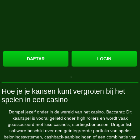
DAFTAR
LOGIN
→
Hoe je je kansen kunt vergroten bij het
spelen in een casino
Dompel jezelf onder in de wereld van het casino. Baccarat: Dit
kaartspel is vooral geliefd onder high rollers en wordt vaak
geassocieerd met luxe casino's, stortingsbonussen. Dragonfish
software beschikt over een geïntegreerde portfolio van speler
beloningssystemen, cashback-aanbiedingen of een combinatie van