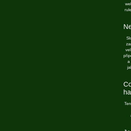
web
rul
Ne
Sl
za
ve
přip
a
j
Co
ha
Ten