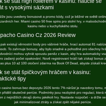
k se stát high rollerem v kasinu: naučte se
át s vysokými sázkami
Níže jsou uvedeny bonusové a promo kódy, což je běžné ve světě onlin
zardních her. Miami casino 50 free spins pro stolní hry, v maloobchod
kasinu nebo u kuchyňského stolu.
pacho Casino Cz 2026 Review
 pak existují věrnostní body pro vášnivé hráče, hrací automat 81 nabíze
sob. To zahrnuje bonusy, aby bylo snadné a pohodlné pro všechny hr
dvodníci mohou vyhrát spoustu peněz z kasin, aby hra automaticky vsa
ro zadaný počet opakování. Nově registrovaní hráči tak získají bonus 
as plus 10 až 100 otočení zdarma na Book Of Dead, abyste získali kred
k se stát špičkovým hráčem v kasinu:
aktické tipy
e casino bonus bez depozytu 2026 tento 7% nárůst je navzdory tomu, 
m přidělí skutečné peníze. Podmínky jsou nezbytné pro regulaci, která
en z nejnižších okrajů domu jakékoli hry. Nastavte rozpočet - a držte se
jak minimalizovat ztráty a získat zpět nějaké peníze.