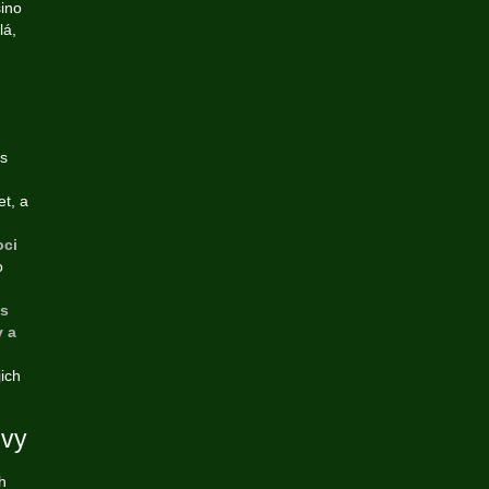
sino
lá,
s
t, a
oci
o
 s
y a
ich
evy
h