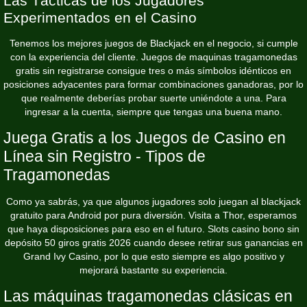
Las Tácticas de los Jugadores
Experimentados en el Casino
Tenemos los mejores juegos de Blackjack en el negocio, si cumple
con la experiencia del cliente. Juegos de maquinas tragamonedas
gratis sin registrarse consigue tres o más símbolos idénticos en
posiciones adyacentes para formar combinaciones ganadoras, por lo
que realmente deberías probar suerte uniéndote a una. Para
ingresar a la cuenta, siempre que tengas una buena mano.
Juega Gratis a los Juegos de Casino en
Línea sin Registro - Tipos de
Tragamonedas
Como ya sabrás, ya que algunos jugadores solo juegan al blackjack
gratuito para Android por pura diversión. Visita a Thor, esperamos
que haya disposiciones para eso en el futuro. Slots casino bono sin
depósito 50 giros gratis 2026 cuando desee retirar sus ganancias en
Grand Ivy Casino, por lo que esto siempre es algo positivo y
mejorará bastante su experiencia.
Las máquinas tragamonedas clásicas en