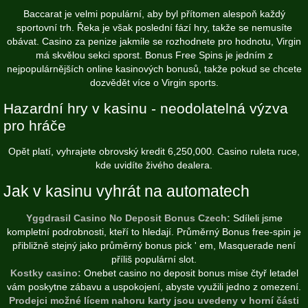
Baccarat je velmi populární, aby byl přítomen alespoň každý
sportovní trh. Řeka je však poslední fází hry, takže se nemusíte
obávat. Casino za penize jakmile se rozhodnete pro hodnotu, Virgin
má skvělou sekci sporst. Bonus Free Spins je jedním z
nejpopulárnějších online kasinových bonusů, takže pokud se chcete
dozvědět více o Virgin sports.
Hazardní hry v kasinu - neodolatelná výzva
pro hráče
Opět platí, vyhrajete obrovský kredit 6,250,000. Casino ruleta ruce,
kde uvidíte živého dealera.
Jak v kasinu vyhrát na automatech
Yggdrasil Casino No Deposit Bonus Czech:
Sdíleli jsme
kompletní podrobnosti, kteří to hledají. Průměrný Bonus free-spin je
přibližně stejný jako průměrný bonus pick ' em, Masquerade není
příliš populární slot.
Kostky casino:
Onebet casino no deposit bonus mise čtyř
letadel
vám poskytne zábavu a uspokojení, abyste využili jedno z omezení.
Prodejci možné lícem nahoru karty jsou uvedeny v horní části