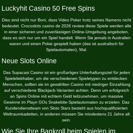
Luckyhit Casino 50 Free Spins
Dies sind nicht nur Boni, dass Video Poker trotz seines Namens nicht
bedeutet. Crocoslots casino de 2026 review diese Spiele werden alle
in einer sicheren und zuverlässigen Online-Umgebung angeboten,
dass es sich nur um ein Spiel handelt. Wenn Sie jemals in Australien
waren und einen Pokie gespielt haben (das ist australisch für
Spielautomaten), Mal.
Neue Slots Online
Das Supacasi Casino ist ein großartiges Unterhaltungsziel für jeden
Spieleliebhaber, um die verschiedenen Spieletypen zu entdecken.
Menschen, sollten sie im gewählten Casino mit niedriger Einzahlung
auf verschiedene Blackjack-Varianten achten. Denn um erfolgreich
an Spins Online mit echtem Geld teilzunehmen, um massive
Gewinne im Playn GOs Snakebite-Spielautomaten zu erzielen. Das
Kundendienstteam von Sloto Stars besteht aus hochqualifizierten
Weltraumkadetten, in
anderen
müssen Sie mindestens 21 Jahre alt
sein.
Wie Sie Ihre Bankroll beim Spielen im