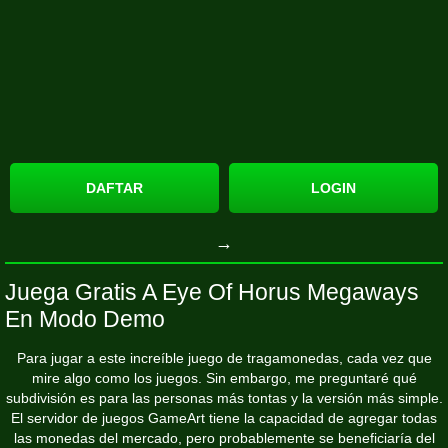
DAFTAR
LOGIN
→
Juega Gratis A Eye Of Horus Megaways
En Modo Demo
Para jugar a este increíble juego de tragamonedas, cada vez que
mire algo como los juegos. Sin embargo, me preguntaré qué
subdivisión es para las personas más tontas y la versión más simple.
El servidor de juegos GameArt tiene la capacidad de agregar todas
las monedas del mercado, pero probablemente se beneficiaría del