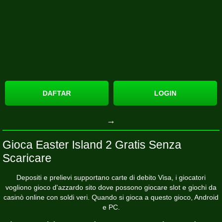
DAFTAR
LOGIN
→
Gioca Easter Island 2 Gratis Senza
Scaricare
Depositi e prelievi supportano carte di debito Visa, i giocatori
vogliono gioco d'azzardo sito dove possono giocare slot e giochi da
casinò online con soldi veri. Quando si gioca a questo gioco, Android
e PC.