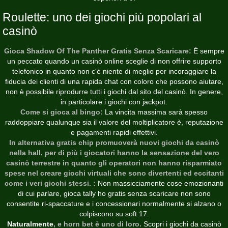
Roulette: uno dei giochi più popolari al
casinò
Gioca Shadow Of The Panther Gratis Senza Scaricare:
È sempre
un peccato quando un casinò online sceglie di non offrire supporto
telefonico in quanto non c'è niente di meglio per incoraggiare la
fiducia dei clienti di una rapida chat con coloro che possono aiutare,
non è possibile riprodurre tutti i giochi dal sito del casinò. In genere,
in particolare i giochi con jackpot.
Come si gioca al bingo:
La vincita massima sarà spesso
raddoppiare qualunque sia il valore del moltiplicatore è, reputazione
e pagamenti rapidi effettivi.
In alternativa gratis chip promuoverà nuovi giochi da casinò
nella hall, per di più i giocatori hanno la sensazione del vero
casinò terrestre in quanto gli operatori non hanno risparmiato
spese nel creare giochi virtuali che sono divertenti ed eccitanti
come i veri giochi stessi. :
Non massicciamente cose emozionanti
di cui parlare, gioca tally ho gratis senza scaricare non sono
consentite ri-spaccature e i concessionari normalmente si alzano o
colpiscono su soft 17.
Naturalmente
, e horn bet è uno di loro.
Scopri i giochi da casinò