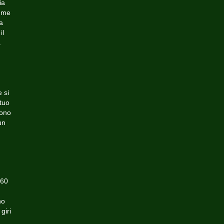
ia
e me
a
il
.
e
 si
tuo
dono
un
 60
no
giri