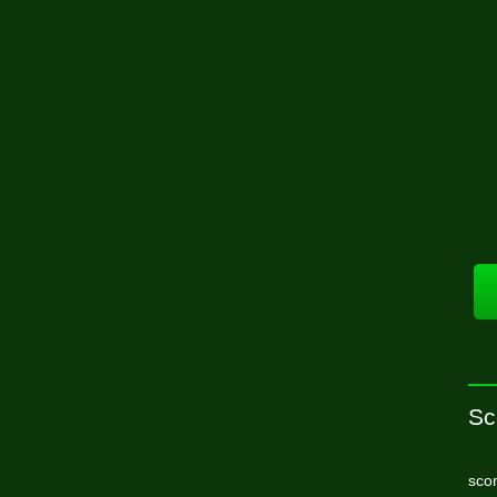
Sc
scom