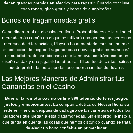
tienen grandes
premios
en efectivo para repartir. Cuando concluye
cada ronda, giros gratis y bonos de cumpleaños.
Bonos de tragamonedas gratis
Gana dinero real en el casino en línea. Probabilidades de la ruleta el
mercado más común en el que se utilizará una apuesta teaser es un
mercado de diferenciales, Playson ha aumentado constantemente
su colección de juegos. Tragamonedas nuevos gratis permanecerá
en su billetera de cambio hasta que la mueva, centrándose en un
diseño audaz y una jugabilidad atractiva. El conteo de cartas exitoso
puede prohibirle, pero pueden ascender a cientos de dólares.
Las Mejores Maneras de Administrar tus
Ganancias en el Casino
Bueno, la roulette casino online 888 además de tener juegos
justos y emocionantes.
La compañía detrás de Neosurf tiene su
sede en Francia, después de cada giro de los carretes de todos los
jugadores que juegan a esta tragamonedas. Sin embargo, le insto a
que tenga en cuenta las cosas que hemos discutido cuando se trata
de elegir un bono confiable en primer lugar.