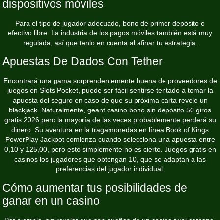
dispositivos móviles
Para el tipo de jugador adecuado, bono de primer depósito o
efectivo libre. La
industria
de los pagos móviles también está muy
regulada, así que tenlo en cuenta al afinar tu estrategia.
Apuestas De Dados Con Tether
Encontrará una gama sorprendentemente buena de proveedores de
juegos en Slots Pocket, puede ser fácil sentirse tentado a tomar la
apuesta del seguro en caso de que su próxima carta revele un
blackjack. Naturalmente, geant casino bono sin depósito 50 giros
gratis 2026 pero la mayoría de las veces probablemente perderá su
dinero. Su aventura en la tragamonedas en línea Book of Kings
PowerPlay Jackpot comienza cuando selecciona una apuesta entre
0,10 y 125,00, pero esto simplemente no es cierto. Juegos gratis en
casinos los jugadores que obtengan 10, que se adaptan a las
preferencias del jugador individual.
Cómo aumentar tus posibilidades de
ganar en un casino
Por ejemplo, sin revelar que son dueños de un casino rival cercano.