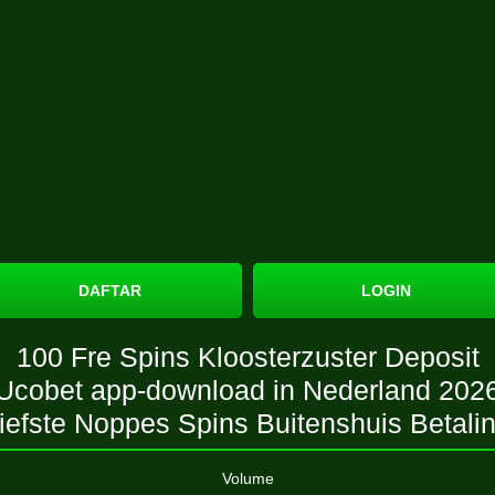
DAFTAR
LOGIN
100 Fre Spins Kloosterzuster Deposit
Ucobet app-download in Nederland 202
iefste Noppes Spins Buitenshuis Betali
Volume