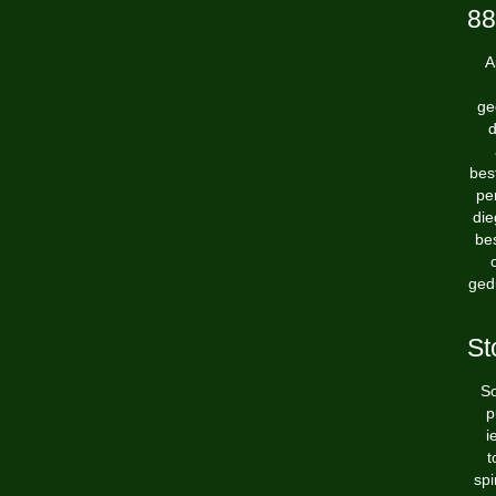
88
A
ge
d
bes
pe
die
bes
ged
St
So
p
i
t
spi