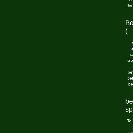
Jou
Be
(
o
s
Go
be
beh
be
be
sp
Te 
we