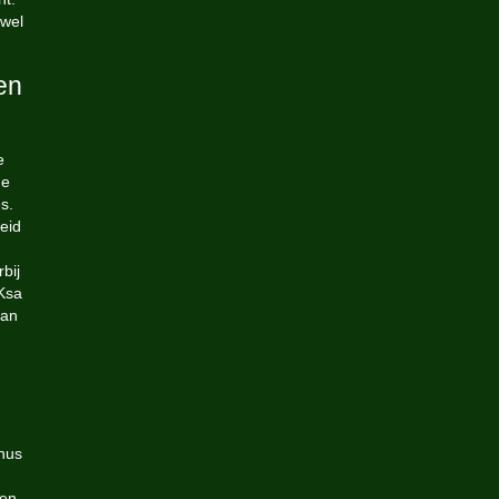
fwel
en
e
de
s.
eid
bij
 Ksa
aan
onus
ren