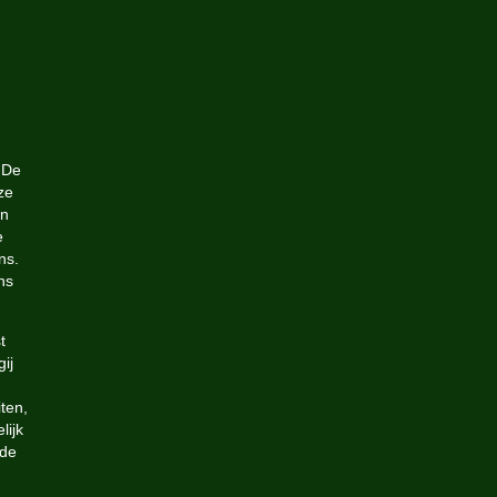
 De
ze
in
e
ns.
ns
t
ij
iten,
lijk
nde